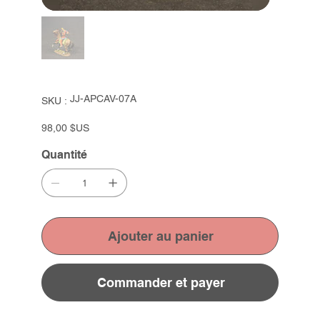
SKU
JJ-APCAV-07A
SKU :
JJ-
APCAV-
07A
Prix
98,00 $US
Quantité
Ajouter au panier
Commander et payer