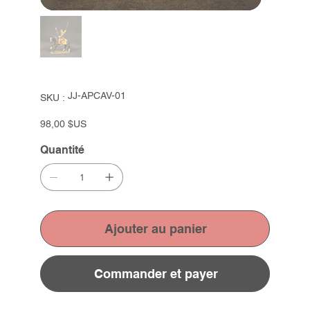
SKU
JJ-APCAV-01
SKU :
JJ-
APCAV-
01
Prix
98,00 $US
Quantité
Ajouter au panier
Commander et payer