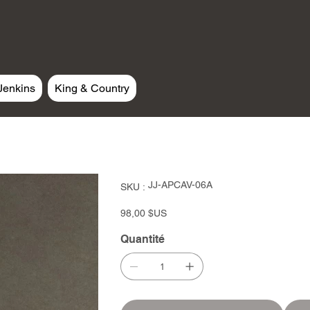
Jenkins
King & Country
SKU
JJ-APCAV-06A
SKU :
JJ-
APCAV-
06A
Prix
98,00 $US
Quantité