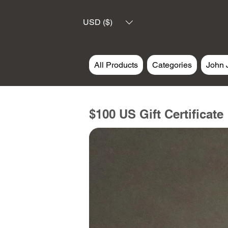
USD ($)
All Products
Categories
John 
$100 US Gift Certificate