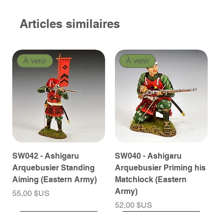
Articles similaires
À venir
À venir
SW042 - Ashigaru
SW040 - Ashigaru
Arquebusier Standing
Arquebusier Priming his
Aiming (Eastern Army)
Matchlock (Eastern
Army)
Prix
55,00 $US
Prix
52,00 $US