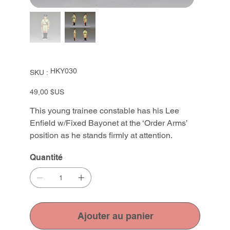
SKU
HKY030
SKU :
HKY030
Prix
49,00 $US
This young trainee constable has his Lee
Enfield w/Fixed Bayonet at the ‘Order Arms’
position as he stands firmly at attention.
Quantité
Ajouter au panier