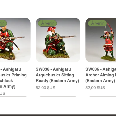
nir
À venir
À venir
- Ashigaru
SW038 - Ashigaru
SW036 - Ashig
usier Priming
Arquebusier Sitting
Archer Aiming 
tchlock
Ready (Eastern Army)
(Eastern Army)
rn Army)
Prix
Prix
52,00 $US
52,00 $US
$US
nir
nir
À venir
À venir
À venir
À venir