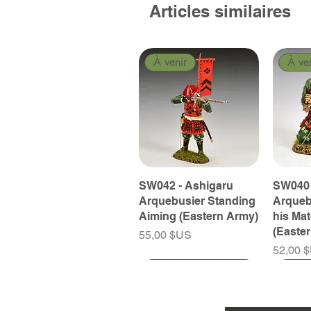
Articles similaires
À venir
À ve
SW042 - Ashigaru
SW040 
Arquebusier Standing
Arqueb
Aiming (Eastern Army)
his Ma
(Easte
Prix
55,00 $US
Prix
52,00 
À venir
À venir
À venir
À ve
À ve