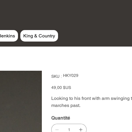
Jenkins
King & Country
SKU
HKY029
SKU :
HKY029
Prix
49,00 $US
Looking to his front with arm swinging
marches past.
Quantité