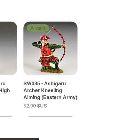
À venir
aru
SW035 - Ashigaru
High
Archer Kneeling
Aiming (Eastern Army)
Prix
52,00 $US
À venir
À venir