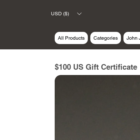
USD ($)
All Products
Categories
John 
$100 US Gift Certificate