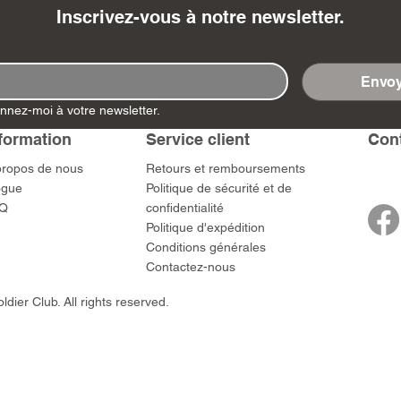
Inscrivez-vous à notre newsletter.
Envoy
nnez-moi à votre newsletter.
- Ashigaru
- AP Medic
SW012 - Tokugawa
DD404 - AP The Scout
RTA151 - Gener
DD403 - AP The
Dum Set
Ieyasu
Santa Anna
Prix
Prix
$US
47,00 $US
47,00 $US
formation
Service client
​Con
rn Army)
Prix
Prix
59,00 $US
49,00 $US
propos de nous
​Retours et remboursements
 $US
ogue
Politique de sécurité et de
Q
confidentialité
Politique d'expédition
Conditions générales
Contactez-nous
dier Club. All rights reserved.