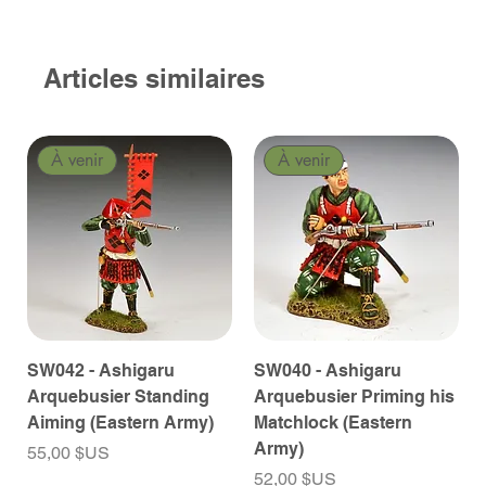
Articles similaires
À venir
À venir
SW042 - Ashigaru
SW040 - Ashigaru
Arquebusier Standing
Arquebusier Priming his
Aiming (Eastern Army)
Matchlock (Eastern
Army)
Prix
55,00 $US
Prix
52,00 $US