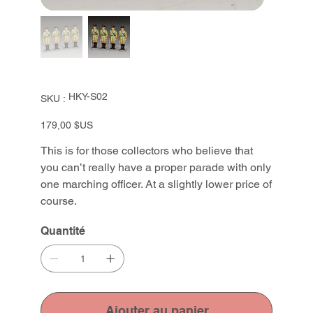
SKU
HKY-S02
SKU :
HKY-
S02
Prix
179,00 $US
This is for those collectors who believe that
you can’t really have a proper parade with only
one marching officer. At a slightly lower price of
course.
Quantité
Ajouter au panier