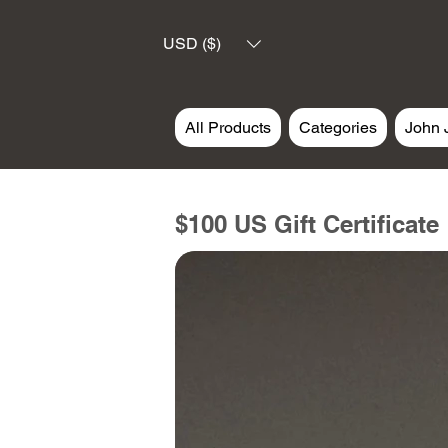
USD ($)
All Products
Categories
John 
$100 US Gift Certificate