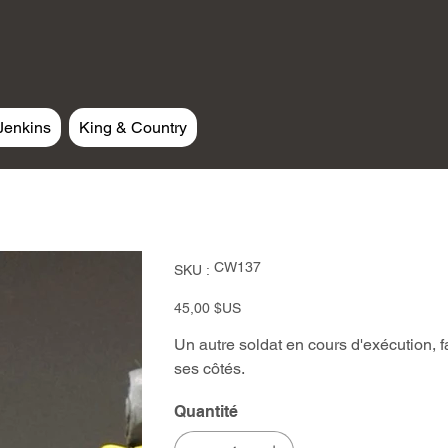
Jenkins
King & Country
SKU
CW137
SKU :
CW137
Prix
45,00 $US
Un autre soldat en cours d'exécution, fa
ses côtés.
Quantité