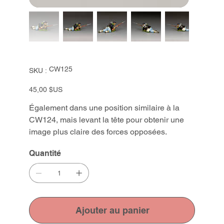
SKU
CW125
SKU :
CW125
Prix
45,00 $US
Également dans une position similaire à la
CW124, mais levant la tête pour obtenir une
image plus claire des forces opposées.
Quantité
Ajouter au panier