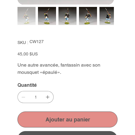
SKU
CW127
SKU :
CW127
Prix
45,00 $US
Une autre avancée, fantassin avec son
mousquet «épaulé».
Quantité
Ajouter au panier