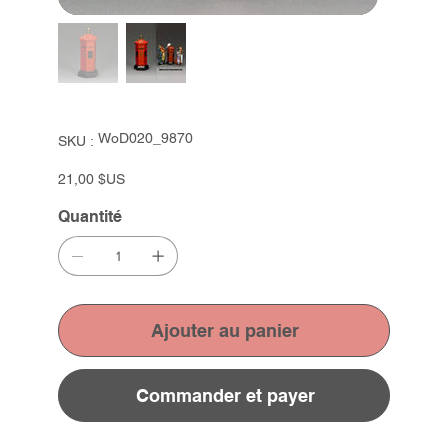
SKU
WoD020_9870
SKU :
WoD020_9870
Prix
21,00 $US
Quantité
Ajouter au panier
Commander et payer