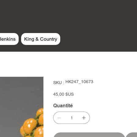
Jenkins
King & Country
SKU
HK247_10673
SKU :
HK247_10673
Prix
45,00 $US
Quantité