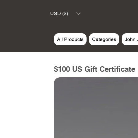
USD ($)
All Products
Categories
John 
$100 US Gift Certificate