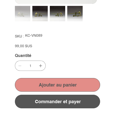
SKU
KC-VN089
SKU :
KC-
VN089
Prix
99,00 $US
Quantité
Ajouter au panier
Commander et payer