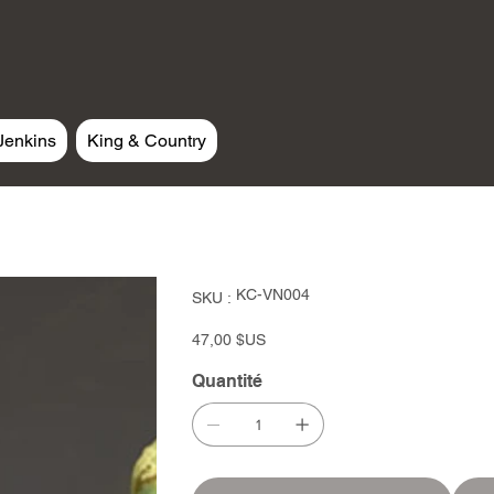
Jenkins
King & Country
SKU
KC-VN004
SKU :
KC-
VN004
Prix
47,00 $US
Quantité