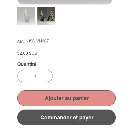
SKU
KC-VN067
SKU :
KC-
VN067
Prix
52,00 $US
Quantité
Ajouter au panier
Commander et payer