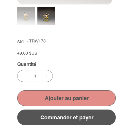
SKU
TRW178
SKU :
TRW178
Prix
49,00 $US
Quantité
Ajouter au panier
Commander et payer