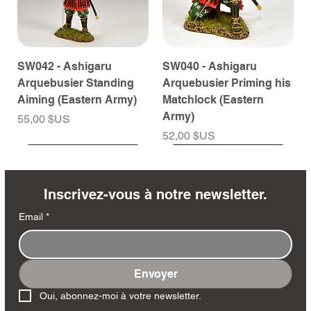
SW042 - Ashigaru
SW040 - Ashigaru
Arquebusier Standing
Arquebusier Priming his
Aiming (Eastern Army)
Matchlock (Eastern
Army)
Prix
55,00 $US
Prix
52,00 $US
À venir
À venir
À venir
À venir
À venir
À venir
À venir
À venir
À venir
À venir
À venir
À venir
À venir
À venir
Inscrivez-vous à notre newsletter.
Email
*
Envoyer
SW038 - Ashigaru
SW035 - Ashigaru
SW032 - Ashigaru Taiko
RTA151 - General Santa
MK258 - Edmund
DD404 - AP The Scout
DD402 - AP BAR Gunner
SW036 - Ashigaru
SW033 - Ashigaru
SW012 - Tokugawa
NA561 - The Duke of
DD405 - AP Medic
DD403 - AP The Sniper
DD401 - AP Radioman
Oui, abonnez-moi à votre newsletter.