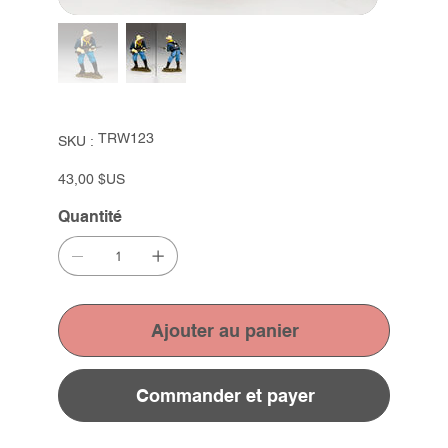
SKU
TRW123
SKU :
TRW123
Prix
43,00 $US
Quantité
Ajouter au panier
Commander et payer