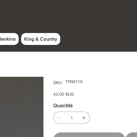
Jenkins
King & Country
SKU
TRW119
SKU :
TRW119
Prix
43,00 $US
Quantité