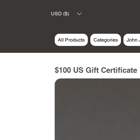
USD ($)
All Products
Categories
John 
$100 US Gift Certificate