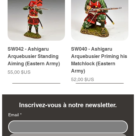
SW042 - Ashigaru
SW040 - Ashigaru
Arquebusier Standing
Arquebusier Priming his
Aiming (Eastern Army)
Matchlock (Eastern
Army)
Prix
55,00 $US
Prix
52,00 $US
À venir
À venir
À venir
À venir
À venir
À venir
À venir
À venir
À venir
À venir
À venir
À venir
À venir
À venir
Inscrivez-vous à notre newsletter.
Email
*