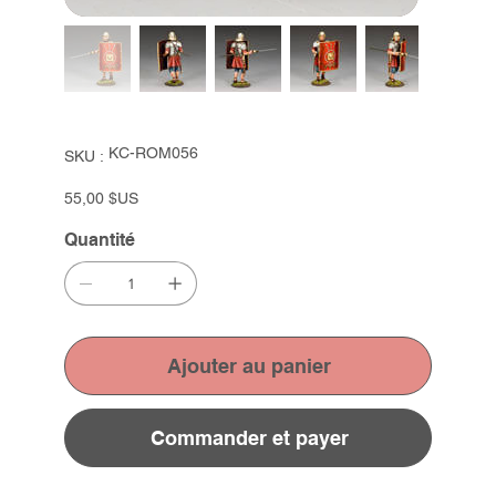
SKU
KC-ROM056
SKU :
KC-
ROM056
Prix
55,00 $US
Quantité
Ajouter au panier
Commander et payer