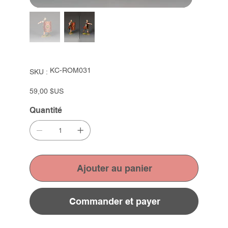
SKU
KC-ROM031
SKU :
KC-
ROM031
Prix
59,00 $US
Quantité
Ajouter au panier
Commander et payer