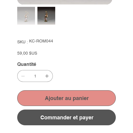
SKU
KC-ROM044
SKU :
KC-
ROM044
Prix
59,00 $US
Quantité
Ajouter au panier
Commander et payer