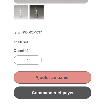
SKU
KC-ROM037
SKU :
KC-
ROM037
Prix
55,00 $US
Quantité
Ajouter au panier
Commander et payer