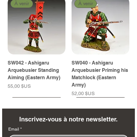
À venir
À venir
SW042 - Ashigaru
SW040 - Ashigaru
Arquebusier Standing
Arquebusier Priming his
Aiming (Eastern Army)
Matchlock (Eastern
Army)
Prix
55,00 $US
Prix
52,00 $US
À venir
À venir
À venir
À venir
À venir
À venir
À venir
À venir
À venir
À venir
À venir
À venir
À venir
À venir
Inscrivez-vous à notre newsletter.
Email
*