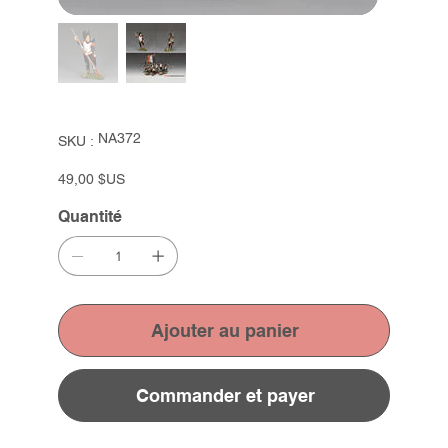
SKU
NA372
SKU :
NA372
Prix
49,00 $US
Quantité
Ajouter au panier
Commander et payer