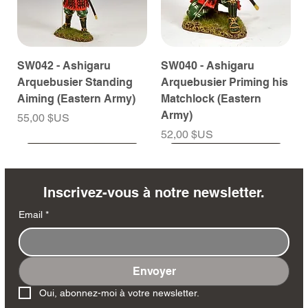
SW042 - Ashigaru
SW040 - Ashigaru
Arquebusier Standing
Arquebusier Priming his
Aiming (Eastern Army)
Matchlock (Eastern
Army)
Prix
55,00 $US
Prix
52,00 $US
À venir
À venir
À venir
À venir
À venir
À venir
À venir
À venir
À venir
À venir
À venir
À venir
À venir
À venir
Inscrivez-vous à notre newsletter.
Email
*
Envoyer
SW038 - Ashigaru
SW035 - Ashigaru
SW032 - Ashigaru Taiko
RTA151 - General Santa
MK258 - Edmund
DD404 - AP The Scout
DD402 - AP BAR Gunner
SW036 - Ashigaru
SW033 - Ashigaru
SW012 - Tokugawa
NA561 - The Duke of
DD405 - AP Medic
DD403 - AP The Sniper
DD401 - AP Radioman
Oui, abonnez-moi à votre newsletter.