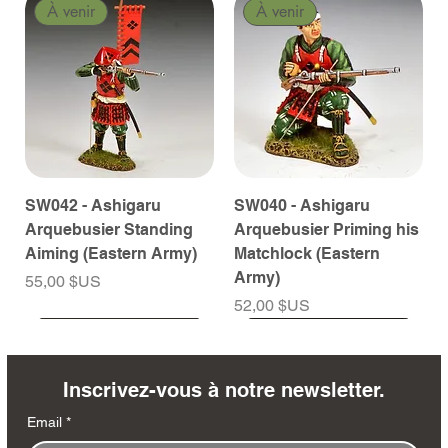
À venir
À venir
SW042 - Ashigaru
SW040 - Ashigaru
Arquebusier Standing
Arquebusier Priming his
Aiming (Eastern Army)
Matchlock (Eastern
Army)
Prix
55,00 $US
Prix
52,00 $US
À venir
À venir
À venir
À venir
À venir
À venir
À venir
À venir
À venir
À venir
À venir
À venir
À venir
À venir
Inscrivez-vous à notre newsletter.
Email
*