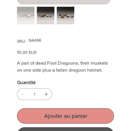
SKU
NA496
SKU :
NA496
Prix
95,00 $US
A pair of dead Foot Dragoons, their muskets
on one side plus a fallen dragoon helmet.
Quantité
Ajouter au panier