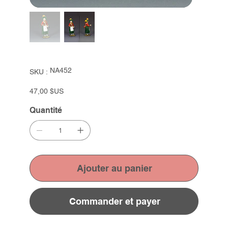
SKU
NA452
SKU :
NA452
Prix
47,00 $US
Quantité
Ajouter au panier
Commander et payer