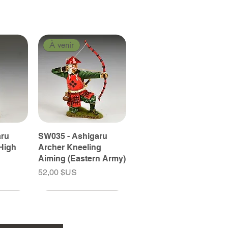
À venir
aru
SW035 - Ashigaru
High
Archer Kneeling
Aiming (Eastern Army)
Prix
52,00 $US
À venir
À venir