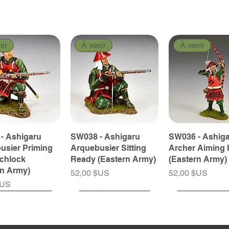
nir
À venir
À venir
- Ashigaru
SW038 - Ashigaru
SW036 - Ashig
usier Priming
Arquebusier Sitting
Archer Aiming 
tchlock
Ready (Eastern Army)
(Eastern Army)
rn Army)
Prix
Prix
52,00 $US
52,00 $US
$US
nir
nir
À venir
À venir
À venir
À venir