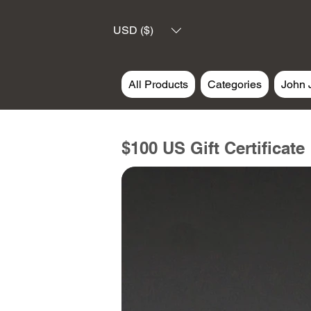
USD ($)
All Products
Categories
John 
$100 US Gift Certificate