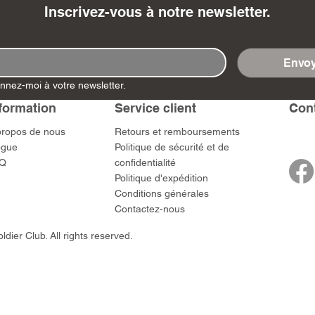
Inscrivez-vous à notre newsletter.
Envoy
nnez-moi à votre newsletter.
- Ashigaru
- AP Medic
SW012 - Tokugawa
DD404 - AP The Scout
RTA151 - Gener
DD403 - AP The
Dum Set
Ieyasu
Santa Anna
Prix
Prix
$US
47,00 $US
47,00 $US
formation
Service client
​Con
rn Army)
Prix
Prix
59,00 $US
49,00 $US
propos de nous
​Retours et remboursements
 $US
ogue
Politique de sécurité et de
Q
confidentialité
Politique d'expédition
Conditions générales
Contactez-nous
dier Club. All rights reserved.