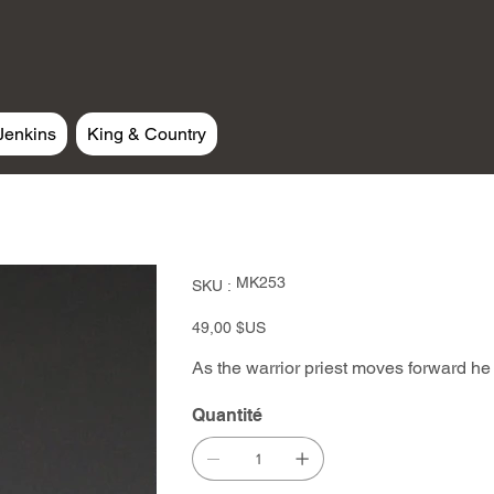
Jenkins
King & Country
SKU
MK253
SKU :
MK253
Prix
49,00 $US
As the warrior priest moves forward he
Quantité