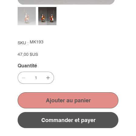
SKU
MK193
SKU :
MK193
Prix
47,00 $US
Quantité
Ajouter au panier
Commander et payer