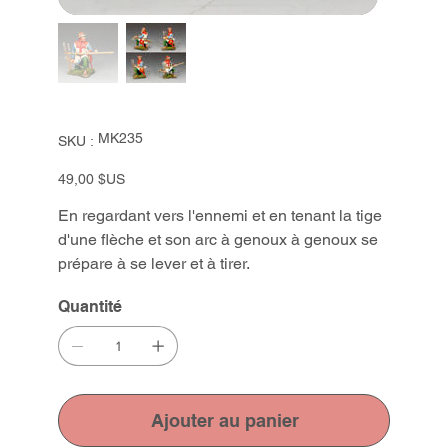
SKU
MK235
SKU :
MK235
Prix
49,00 $US
En regardant vers l'ennemi et en tenant la tige
d'une flèche et son arc à genoux à genoux se
prépare à se lever et à tirer.
Quantité
Ajouter au panier