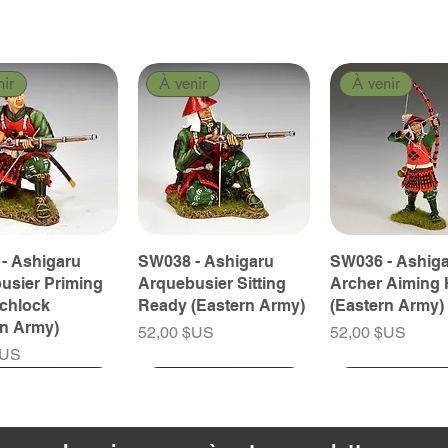
nir
À venir
À venir
- Ashigaru
SW038 - Ashigaru
SW036 - Ashig
usier Priming
Arquebusier Sitting
Archer Aiming 
tchlock
Ready (Eastern Army)
(Eastern Army)
rn Army)
Prix
Prix
52,00 $US
52,00 $US
$US
nir
nir
À venir
À venir
À venir
À venir