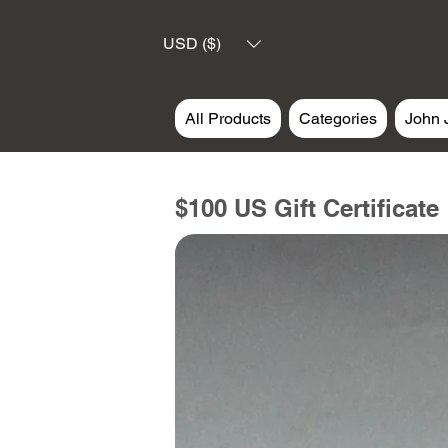
USD ($)
All Products
Categories
John 
$100 US Gift Certificate