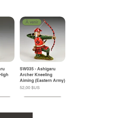
À venir
aru
SW035 - Ashigaru
High
Archer Kneeling
Aiming (Eastern Army)
Prix
52,00 $US
À venir
À venir