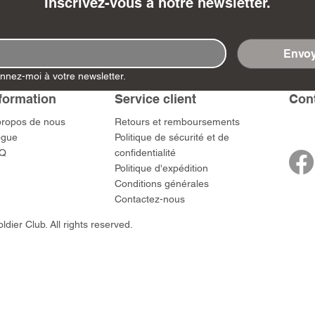
Inscrivez-vous à notre newsletter.
Envoy
nnez-moi à votre newsletter.
- Ashigaru
- AP Medic
SW012 - Tokugawa
DD404 - AP The Scout
RTA151 - Gener
DD403 - AP The
formation
Service client
​Con
Dum Set
Ieyasu
Santa Anna
Prix
Prix
$US
47,00 $US
47,00 $US
rn Army)
Prix
Prix
59,00 $US
49,00 $US
propos de nous
​Retours et remboursements
 $US
ogue
Politique de sécurité et de
Q
confidentialité
Politique d'expédition
Conditions générales
Contactez-nous
dier Club. All rights reserved.