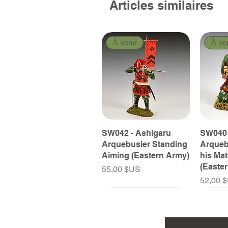
Articles similaires
À venir
À ve
SW042 - Ashigaru
SW040 
Arquebusier Standing
Arqueb
Aiming (Eastern Army)
his Ma
(Easte
Prix
55,00 $US
Prix
52,00 
À venir
À venir
À venir
À ve
À ve