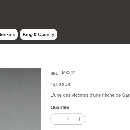
Jenkins
King & Country
SKU
MK227
SKU :
MK227
Prix
45,00 $US
L'une des victimes d'une flèche de Sara
Quantité