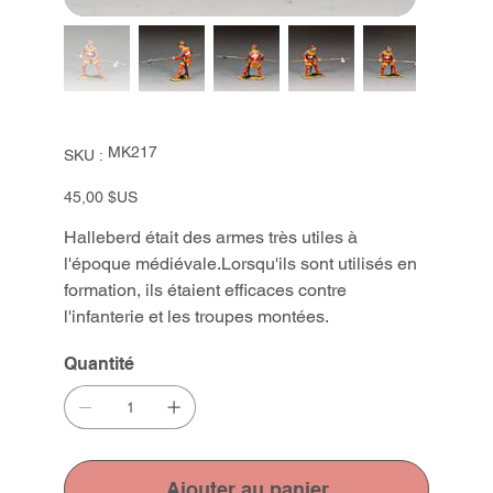
SKU
MK217
SKU :
MK217
Prix
45,00 $US
Halleberd était des armes très utiles à
l'époque médiévale.Lorsqu'ils sont utilisés en
formation, ils étaient efficaces contre
l'infanterie et les troupes montées.
Quantité
Ajouter au panier