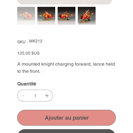
SKU
MK212
SKU :
MK212
Prix
125,00 $US
A mounted knight charging forward, lance held
to the front.
Quantité
Ajouter au panier