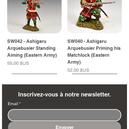
SW042 - Ashigaru
SW040 - Ashigaru
Arquebusier Standing
Arquebusier Priming his
Aiming (Eastern Army)
Matchlock (Eastern
Army)
Prix
55,00 $US
Prix
52,00 $US
À venir
À venir
À venir
À venir
À venir
À venir
À venir
À venir
À venir
À venir
À venir
À venir
À venir
À venir
Inscrivez-vous à notre newsletter.
Email
*
Envoyer