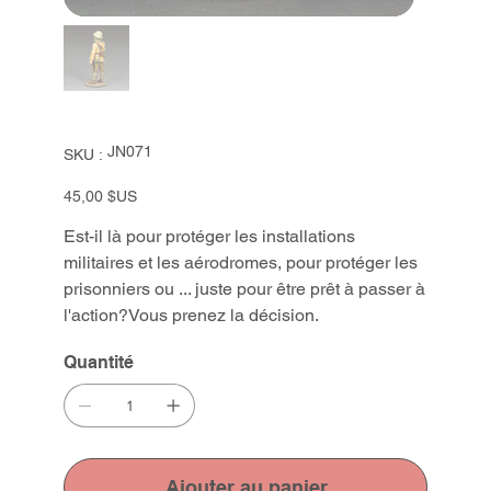
SKU
JN071
SKU :
JN071
Prix
45,00 $US
Est-il là pour protéger les installations
militaires et les aérodromes, pour protéger les
prisonniers ou ... juste pour être prêt à passer à
l'action?Vous prenez la décision.
Quantité
Ajouter au panier