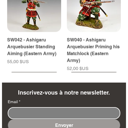
SW042 - Ashigaru
SW040 - Ashigaru
Arquebusier Standing
Arquebusier Priming his
Aiming (Eastern Army)
Matchlock (Eastern
Army)
Prix
55,00 $US
Prix
52,00 $US
À venir
À venir
À venir
À venir
À venir
À venir
À venir
À venir
À venir
À venir
À venir
À venir
À venir
À venir
Inscrivez-vous à notre newsletter.
Email
*
Envoyer