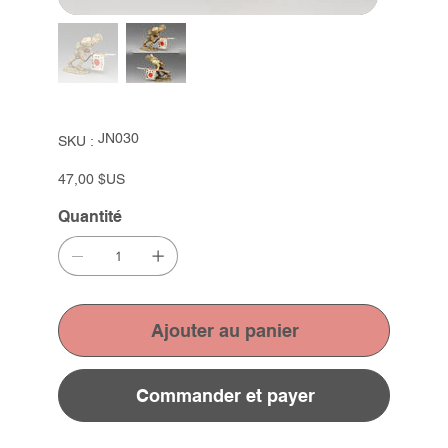
SKU
JN030
SKU :
JN030
Prix
47,00 $US
Quantité
Ajouter au panier
Commander et payer