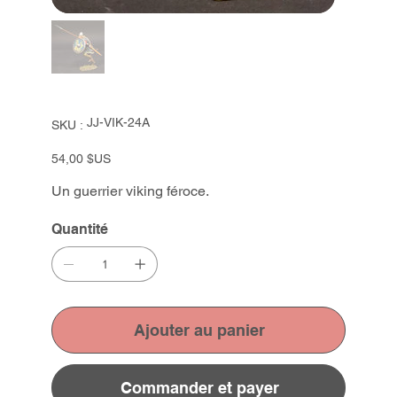
SKU
JJ-VIK-24A
SKU :
JJ-
VIK-
24A
Prix
54,00 $US
Un guerrier viking féroce.
Quantité
Ajouter au panier
Commander et payer