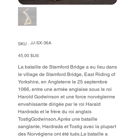
SKU
JJ-SX-36A
SKU :
JJ-
SX-
36A
Prix
45,00 $US
La bataille de Stamford Bridge a eu lieu dans
le village de Stamford Bridge, East Riding of
Yorkshire, en Angleterre le 25 septembre
1066, entre une armée anglaise sous le roi
Harold Godwinson et une force norvégienne
envahissante dirigée par le roi Harald
Hardrada et le frère du roi anglais
TostigGodwinson.Après une bataille
sanglante, Hardrada et Tostig avec la plupart
des Norvégiens ont été tués.La bataille a