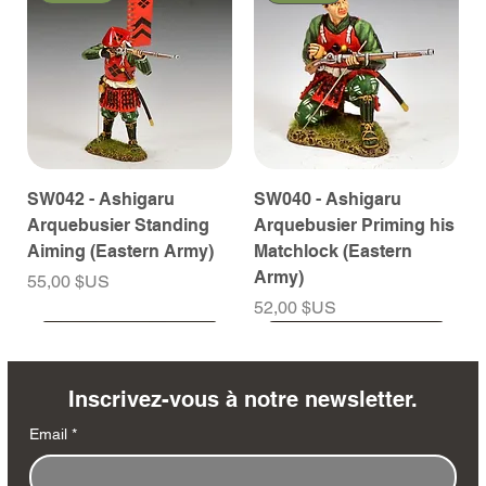
SW042 - Ashigaru
SW040 - Ashigaru
Arquebusier Standing
Arquebusier Priming his
Aiming (Eastern Army)
Matchlock (Eastern
Army)
Prix
55,00 $US
Prix
52,00 $US
À venir
À venir
À venir
À venir
À venir
À venir
À venir
À venir
À venir
À venir
À venir
À venir
À venir
À venir
Inscrivez-vous à notre newsletter.
Email
*