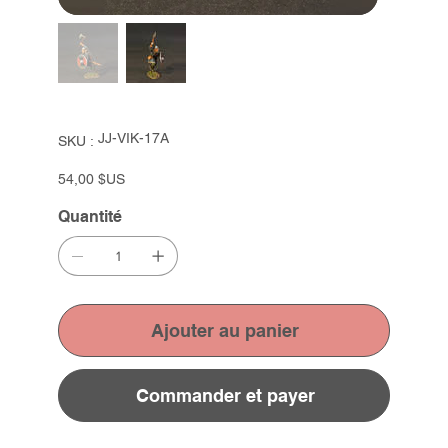
SKU
JJ-VIK-17A
SKU :
JJ-
VIK-
17A
Prix
54,00 $US
Quantité
Ajouter au panier
Commander et payer