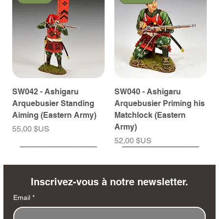
SW042 - Ashigaru
SW040 - Ashigaru
Arquebusier Standing
Arquebusier Priming his
Aiming (Eastern Army)
Matchlock (Eastern
Army)
Prix
55,00 $US
Prix
52,00 $US
À venir
À venir
À venir
À venir
À venir
À venir
À venir
À venir
À venir
À venir
À venir
À venir
À venir
À venir
Inscrivez-vous à notre newsletter.
Email
*