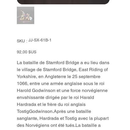
SKU
JJ-SX-61B-1
SKU :
JJ-
SX-
61B-
Prix
92,00 $US
1
La bataille de Stamford Bridge a eu lieu dans
le village de Stamford Bridge, East Riding of
Yorkshire, en Angleterre le 25 septembre
1066, entre une armée anglaise sous le roi
Harold Godwinson et une force norvégienne
envahissante dirigée par le roi Harald
Hardrada et le frère du roi anglais
TostigGodwinson.Après une bataille
sanglante, Hardrada et Tostig avec la plupart
des Norvégiens ont été tués.La bataille a