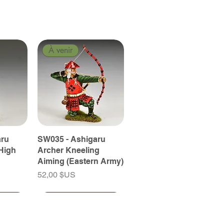
À venir
aru
SW035 - Ashigaru
High
Archer Kneeling
Aiming (Eastern Army)
Prix
52,00 $US
À venir
À venir