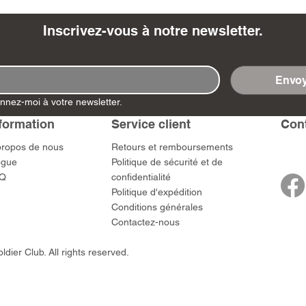
Inscrivez-vous à notre newsletter.
Envoy
- Ashigaru
- AP Medic
SW012 - Tokugawa
DD404 - AP The Scout
RTA151 - Gener
DD403 - AP The
nnez-moi à votre newsletter.
Dum Set
Ieyasu
Santa Anna
Prix
Prix
$US
47,00 $US
47,00 $US
rn Army)
formation
Service client
​Con
Prix
Prix
59,00 $US
49,00 $US
 $US
propos de nous
​Retours et remboursements
ogue
Politique de sécurité et de
Q
confidentialité
Politique d'expédition
Conditions générales
Contactez-nous
dier Club. All rights reserved.