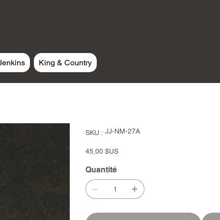
Jenkins
King & Country
SKU
JJ-NM-27A
SKU :
JJ-
NM-
27A
Prix
45,00 $US
Quantité