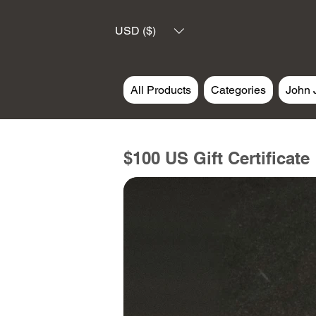
USD ($)
All Products
Categories
John 
$100 US Gift Certificate