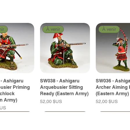
nir
À venir
À venir
- Ashigaru
SW038 - Ashigaru
SW036 - Ashig
usier Priming
Arquebusier Sitting
Archer Aiming 
tchlock
Ready (Eastern Army)
(Eastern Army)
rn Army)
Prix
Prix
52,00 $US
52,00 $US
$US
nir
nir
À venir
À venir
À venir
À venir