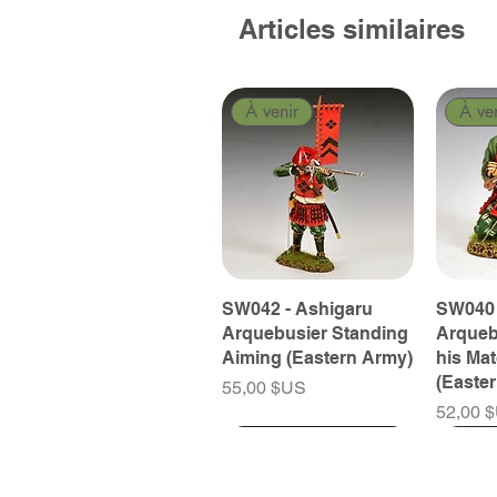
Articles similaires
À venir
À ve
SW042 - Ashigaru
SW040 
Arquebusier Standing
Arqueb
Aiming (Eastern Army)
his Ma
(Easte
Prix
55,00 $US
Prix
52,00 
À venir
À venir
À venir
À ve
À ve