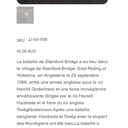
SKU
JJ-SX-55B
SKU :
JJ-
SX-
55B
Prix
45,00 $US
La bataille de Stamford Bridge a eu lieu dans
le village de Stamford Bridge, East Riding of
Yorkshire, en Angleterre le 25 septembre
1066, entre une armée anglaise sous le roi
Harold Godwinson et une force norvégienne
envahissante dirigée par le roi Harald
Hardrada et le frère du roi anglais
TostigGodwinson.Après une bataille
sanglante, Hardrada et Tostig avec la plupart
des Norvégiens ont été tués.La bataille a