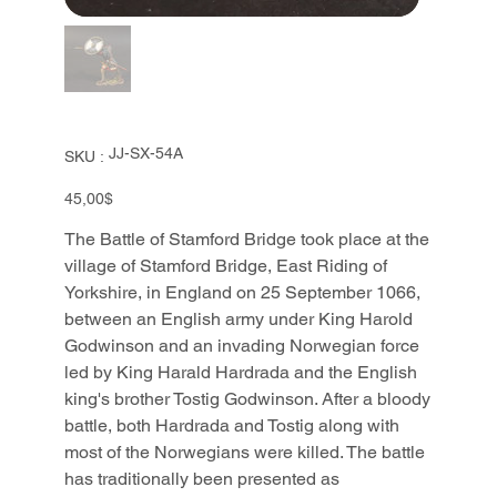
SKU
JJ-SX-54A
SKU :
JJ-
SX-
54A
Prix
45,00$
The Battle of Stamford Bridge took place at the
village of Stamford Bridge, East Riding of
Yorkshire, in England on 25 September 1066,
between an English army under King Harold
Godwinson and an invading Norwegian force
led by King Harald Hardrada and the English
king's brother Tostig Godwinson. After a bloody
battle, both Hardrada and Tostig along with
most of the Norwegians were killed. The battle
has traditionally been presented as