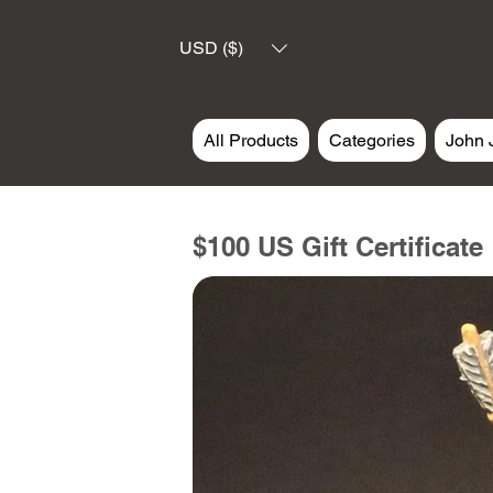
USD ($)
All Products
Categories
John 
$100 US Gift Certificate