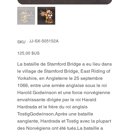
SKU
JJ-SX-505152A
SKU :
JJ-
SX-
505152A
Prix
125,00 $US
La bataille de Stamford Bridge a eu lieu dans
le village de Stamford Bridge, East Riding of
Yorkshire, en Angleterre le 25 septembre
1066, entre une armée anglaise sous le roi
Harold Godwinson et une force norvégienne
envahissante dirigée par le roi Harald
Hardrada et le frère du roi anglais
TostigGodwinson.Après une bataille
sanglante, Hardrada et Tostig avec la plupart
des Norvégiens ont été tués.La bataille a