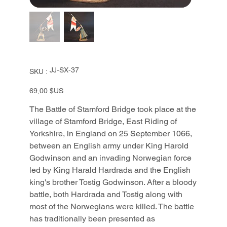
SKU
JJ-SX-37
SKU :
JJ-
SX-
37
Prix
69,00 $US
The Battle of Stamford Bridge took place at the
village of Stamford Bridge, East Riding of
Yorkshire, in England on 25 September 1066,
between an English army under King Harold
Godwinson and an invading Norwegian force
led by King Harald Hardrada and the English
king's brother Tostig Godwinson. After a bloody
battle, both Hardrada and Tostig along with
most of the Norwegians were killed. The battle
has traditionally been presented as