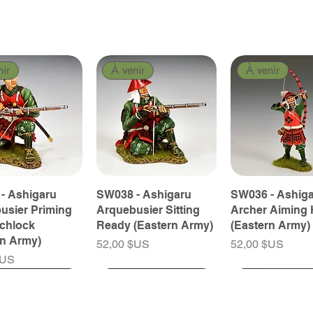
nir
À venir
À venir
- Ashigaru
SW038 - Ashigaru
SW036 - Ashig
usier Priming
Arquebusier Sitting
Archer Aiming 
tchlock
Ready (Eastern Army)
(Eastern Army)
rn Army)
Prix
Prix
52,00 $US
52,00 $US
$US
nir
nir
À venir
À venir
À venir
À venir