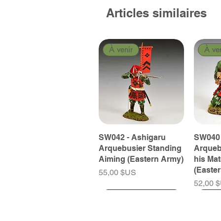
Articles similaires
À venir
À ve
SW042 - Ashigaru
SW040 
Arquebusier Standing
Arqueb
Aiming (Eastern Army)
his Ma
(Easte
Prix
55,00 $US
Prix
52,00 
À venir
À venir
À venir
À ve
À ve