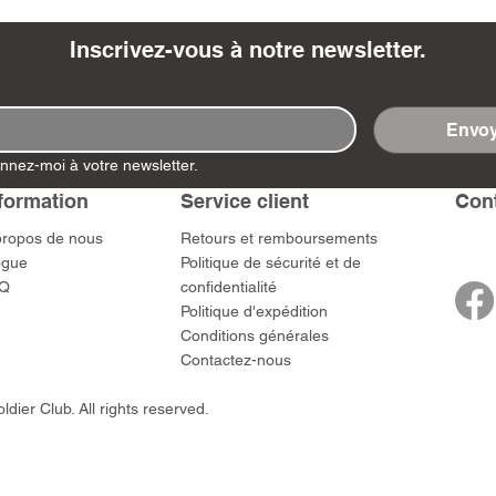
Inscrivez-vous à notre newsletter.
Envoy
- Ashigaru
- AP Medic
SW012 - Tokugawa
DD404 - AP The Scout
RTA151 - Gener
DD403 - AP The
nnez-moi à votre newsletter.
Dum Set
Ieyasu
Santa Anna
Prix
Prix
$US
47,00 $US
47,00 $US
rn Army)
formation
Service client
​Con
Prix
Prix
59,00 $US
49,00 $US
 $US
propos de nous
​Retours et remboursements
ogue
Politique de sécurité et de
Q
confidentialité
Politique d'expédition
Conditions générales
Contactez-nous
dier Club. All rights reserved.