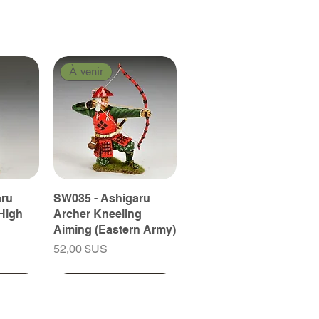
À venir
aru
SW035 - Ashigaru
High
Archer Kneeling
Aiming (Eastern Army)
Prix
52,00 $US
À venir
À venir