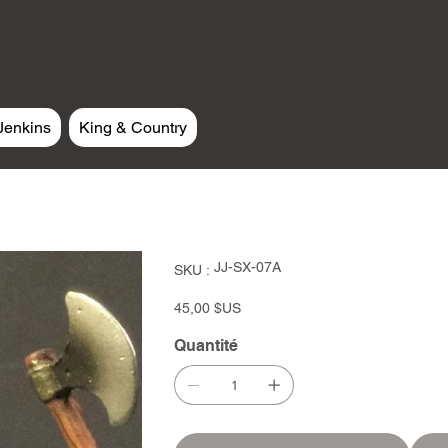
Jenkins
King & Country
SKU
JJ-SX-07A
SKU :
JJ-
SX-
07A
Prix
45,00 $US
Quantité