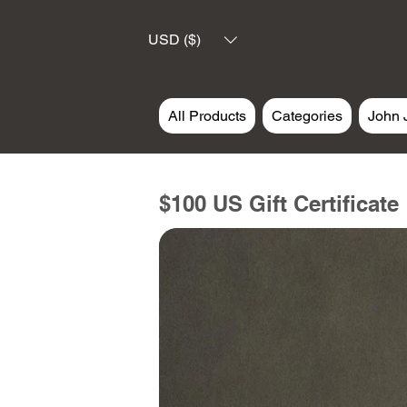
USD ($)
All Products
Categories
John 
$100 US Gift Certificate