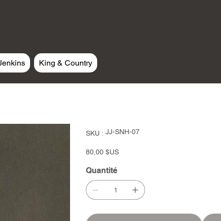
Jenkins
King & Country
SKU
JJ-SNH-07
SKU :
JJ-
SNH-
07
Prix
80,00 $US
Quantité