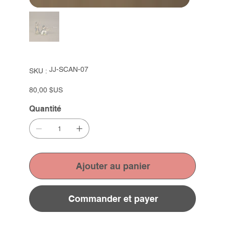
SKU
JJ-SCAN-07
SKU :
JJ-
SCAN-
07
Prix
80,00 $US
Quantité
Ajouter au panier
Commander et payer