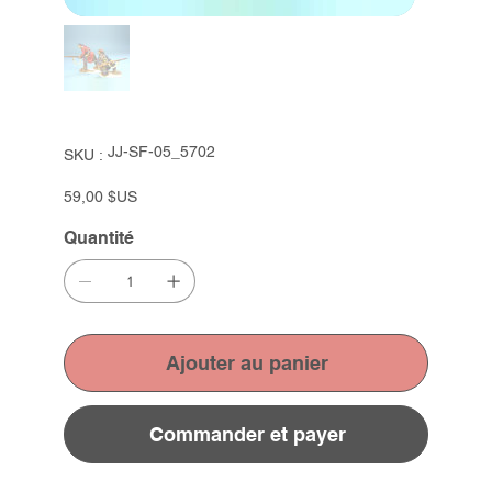
SKU
JJ-SF-05_5702
SKU :
JJ-
SF-
05_5702
Prix
59,00 $US
Quantité
Ajouter au panier
Commander et payer