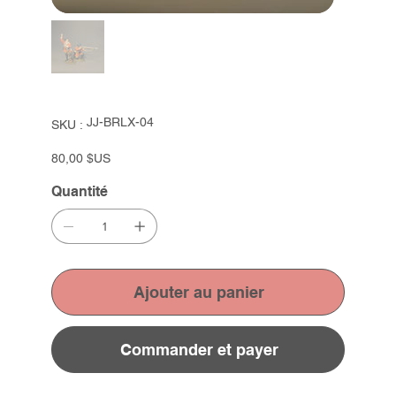
SKU
JJ-BRLX-04
SKU :
JJ-
BRLX-
04
Prix
80,00 $US
Quantité
Ajouter au panier
Commander et payer