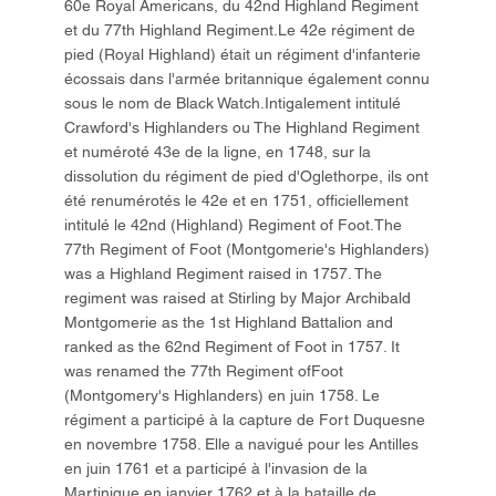
60e Royal Americans, du 42nd Highland Regiment
et du 77th Highland Regiment.Le 42e régiment de
pied (Royal Highland) était un régiment d'infanterie
écossais dans l'armée britannique également connu
sous le nom de Black Watch.Intigalement intitulé
Crawford's Highlanders ou The Highland Regiment
et numéroté 43e de la ligne, en 1748, sur la
dissolution du régiment de pied d'Oglethorpe, ils ont
été renumérotés le 42e et en 1751, officiellement
intitulé le 42nd (Highland) Regiment of Foot.The
77th Regiment of Foot (Montgomerie's Highlanders)
was a Highland Regiment raised in 1757. The
regiment was raised at Stirling by Major Archibald
Montgomerie as the 1st Highland Battalion and
ranked as the 62nd Regiment of Foot in 1757. It
was renamed the 77th Regiment ofFoot
(Montgomery's Highlanders) en juin 1758. Le
régiment a participé à la capture de Fort Duquesne
en novembre 1758. Elle a navigué pour les Antilles
en juin 1761 et a participé à l'invasion de la
Martinique en janvier 1762 et à la bataille de