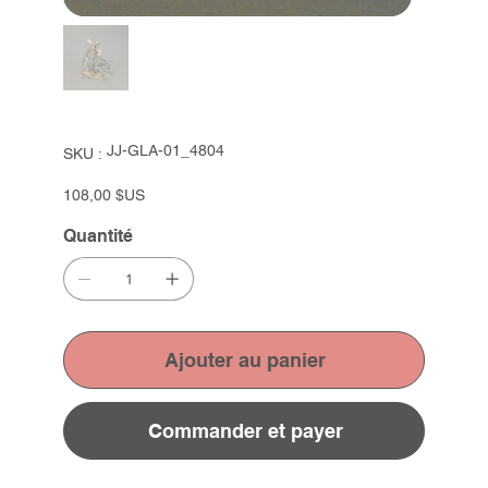
SKU
JJ-GLA-01_4804
SKU :
JJ-
GLA-
01_4804
Prix
108,00 $US
Quantité
Ajouter au panier
Commander et payer